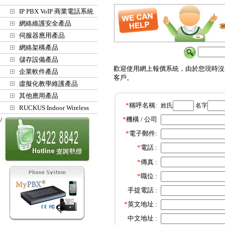
IP PBX VoIP 商業電話系統
網絡維護安全產品
伺服器應用產品
網絡架構產品
儲存設備產品
歡迎使用網上報價系統，由於您現時沒
企業軟件產品
客戶。
虛擬化教學維護產品
其他應用產品
*
稱呼名稱
:
姓氏
名字
RUCKUS Indoor Wireless
Access Points
*
機構 / 公司
*
電子郵件:
*
電話 :
*
傳真 :
*
職位 :
手提電話 :
*
英文地址 :
中文地址 :