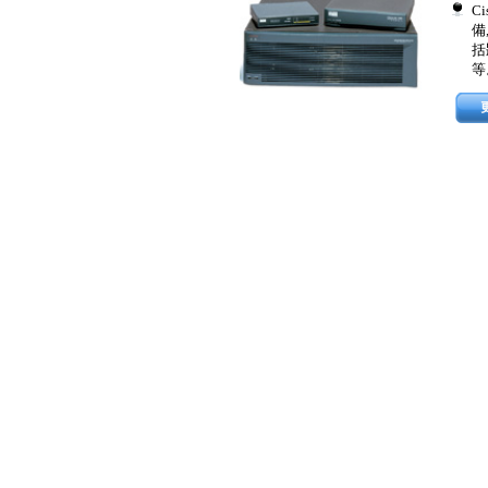
C
備
括
等