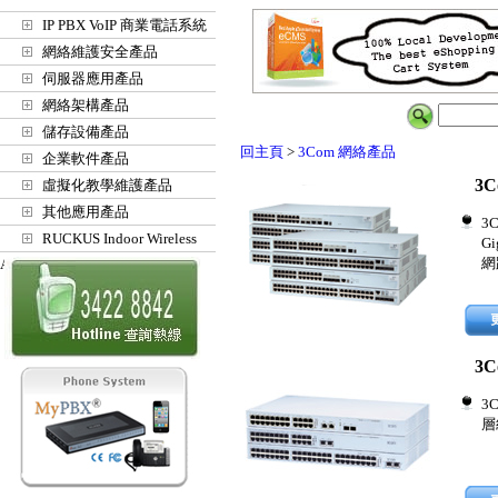
IP PBX VoIP 商業電話系統
網絡維護安全產品
伺服器應用產品
網絡架構產品
儲存設備產品
回主頁
>
3Com 網絡產品
企業軟件產品
3C
虛擬化教學維護產品
其他應用產品
3
RUCKUS Indoor Wireless
G
網
Access Points
3C
3
層