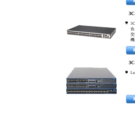
3C
3
合
交
機
3C
La