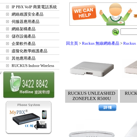
IP PBX VoIP 商業電話系統
網絡維護安全產品
伺服器應用產品
網絡架構產品
儲存設備產品
回主頁
>
Ruckus 無線網絡產品
>
Ruckus 
企業軟件產品
虛擬化教學維護產品
其他應用產品
RUCKUS Indoor Wireless
Access Points
RUCKUS UNLEASHED
RUCK
ZONEFLEX R500U