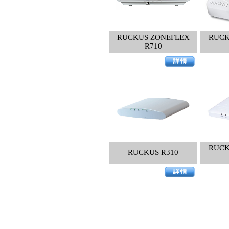
RUCKUS ZONEFLEX
RUCK
R710
RUCK
RUCKUS R310