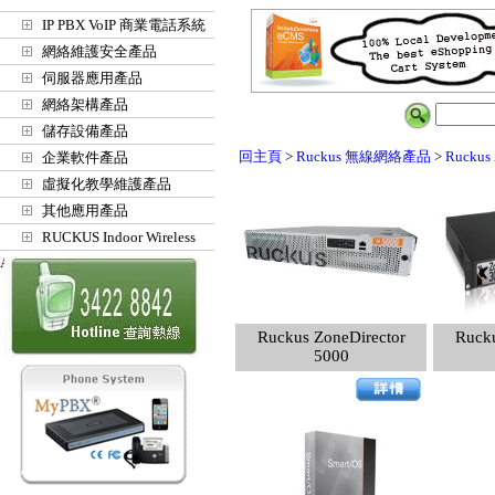
IP PBX VoIP 商業電話系統
網絡維護安全產品
伺服器應用產品
網絡架構產品
儲存設備產品
回主頁
>
Ruckus 無線網絡產品
>
Ruckus 
企業軟件產品
虛擬化教學維護產品
其他應用產品
RUCKUS Indoor Wireless
Access Points
Ruckus ZoneDirector
Rucku
5000