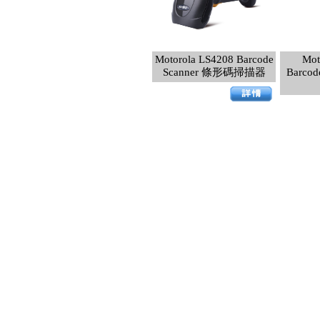
Motorola LS4208 Barcode
Mot
Scanner 條形碼掃描器
Barco