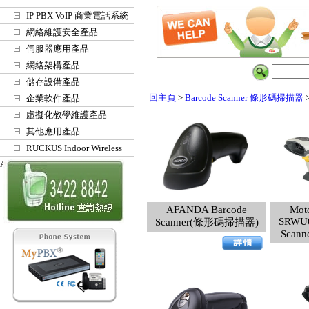
IP PBX VoIP 商業電話系統
網絡維護安全產品
伺服器應用產品
網絡架構產品
儲存設備產品
回主頁
>
Barcode Scanner 條形碼掃描器
企業軟件產品
虛擬化教學維護產品
其他應用產品
RUCKUS Indoor Wireless
Access Points
AFANDA Barcode
Mot
SRWU0
Scanner(條形碼掃描器)
Scan